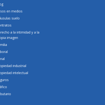
og
sos en medios
áusulas suelo
ntratos
recho a la intimidad y a la
opia imagen
milia
boral
nal
opiedad industrial
opiedad intelectual
guros
áfico
ibutario