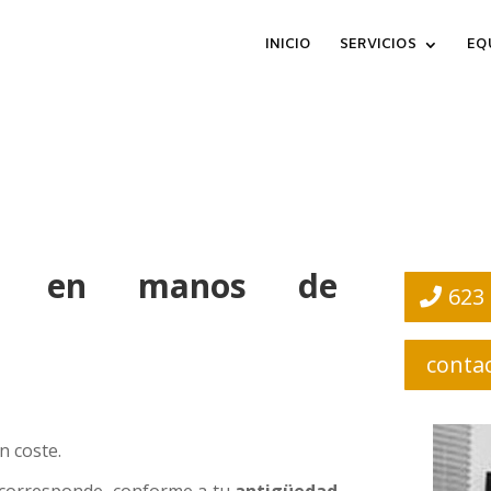
INICIO
SERVICIOS
EQ
do en manos de
623
conta
n coste.
 corresponde, conforme a tu
antigüedad