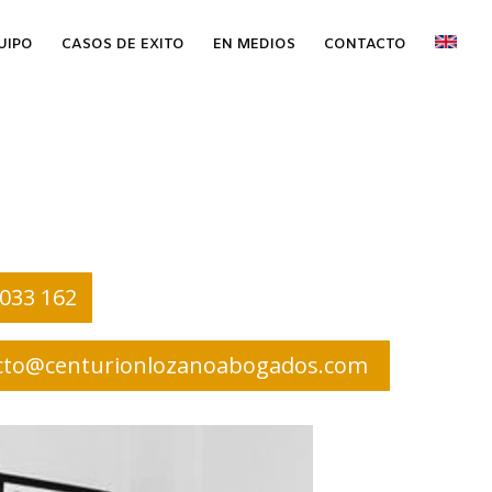
UIPO
CASOS DE EXITO
EN MEDIOS
CONTACTO
 033 162
cto@centurionlozanoabogados.com