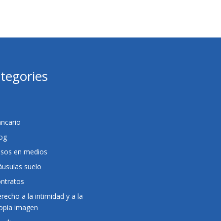
tegories
ncario
og
sos en medios
áusulas suelo
ntratos
recho a la intimidad y a la
opia imagen