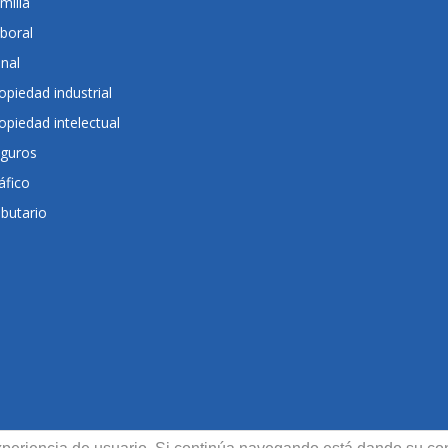
milia
boral
nal
opiedad industrial
opiedad intelectual
guros
áfico
ibutario