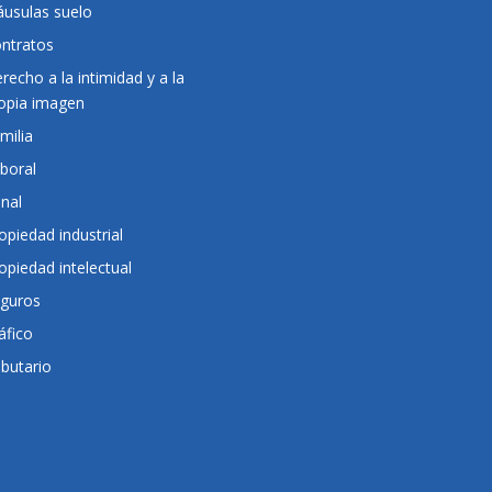
áusulas suelo
ntratos
recho a la intimidad y a la
opia imagen
milia
boral
nal
opiedad industrial
opiedad intelectual
guros
áfico
ibutario