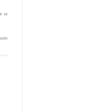
ue se
nsión